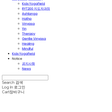
Kids YogaField
RYT200 지도자과정
Ashtanga
Hatha
Vinyasa
Yin
Therapy
Gentle Vinyasa
Healing
Mindful
Kids YogaField
Notice
공지사항
News
Search
검색
Log In
로그인
Cart
장바구니