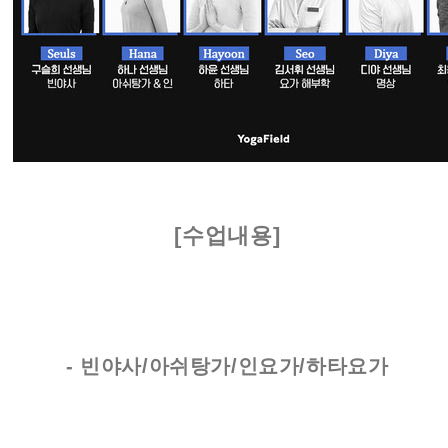
[수업내용]
​- 빈야사/아쉬탕가/인요가/하타요가