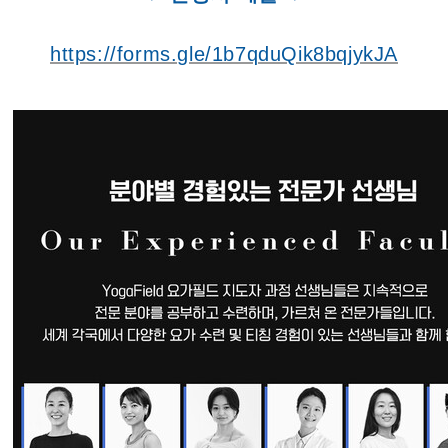
https://forms.gle/1b7qduQik8bqjykJA