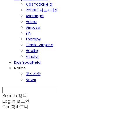
Kids YogaField
RYT200 지도자과정
Ashtanga
Hatha
Vinyasa
Yin
Therapy
Gentle Vinyasa
Healing
Mindful
Kids YogaField
Notice
공지사항
News
Search
검색
Log In
로그인
Cart
장바구니