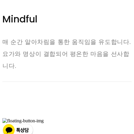
Mindful
매 순간 알아차림을 통한 움직임을 유도합니다.
요가와 명상이 결합되어 평온한 마음을 선사합
니다.
상호: 주나코 주식회사 | 대표: 최용준 | 개인정보관리책임자: 최용준 | 전화: 02-6338-5949 | 이메
일: yogafieldseoul@gmail.com
주소: 서울시 강남구 강남대로 102길 16 | 사업자등록번호:
153-87-01546
| 통신판매:
2023-서
울강남-01115
| 호스팅제공자: (주)식스샵