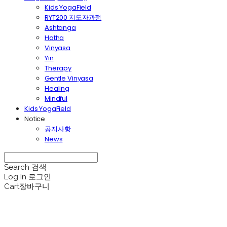
Kids YogaField
RYT200 지도자과정
Ashtanga
Hatha
Vinyasa
Yin
Therapy
Gentle Vinyasa
Healing
Mindful
Kids YogaField
Notice
공지사항
News
Search
검색
Log In
로그인
Cart
장바구니