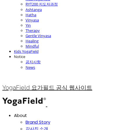
RYT200 지도자과정
Ashtanga
Hatha
Vinyasa
Yin
Therapy
Gentle Vinyasa
Healing
Mindful
Kids YogaField
Notice
공지사항
News
YogaField 요가필드 공식 웹사이트
About
Brand Story
강사진 소개