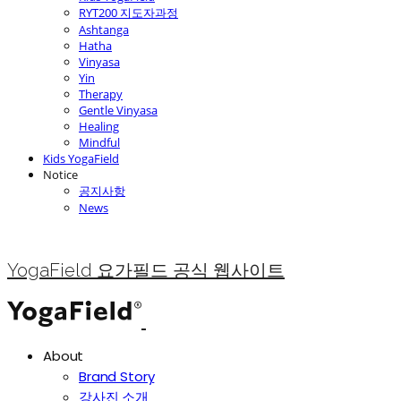
RYT200 지도자과정
Ashtanga
Hatha
Vinyasa
Yin
Therapy
Gentle Vinyasa
Healing
Mindful
Kids YogaField
Notice
공지사항
News
YogaField 요가필드 공식 웹사이트
About
Brand Story
강사진 소개